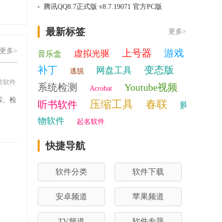
腾讯QQ8.7正式版 v8.7.19071 官方PC版
最新标签
更多>
更多>
上号器
游戏
虚拟光驱
音乐盒
补丁
变态版
网盘工具
逃脱
款软件
系统检测
Youtube视频
Acrobat
踪、检
压缩工具
春联
听书软件
购
。
物软件
起名软件
快捷导航
软件分类
软件下载
安卓频道
苹果频道
TV频道
软件专题