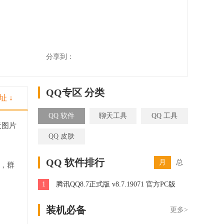
分享到：
QQ专区 分类
址 ↓
QQ 软件
聊天工具
QQ 工具
天图片
QQ 皮肤
QQ 软件排行
月
总
，群
1
腾讯QQ8.7正式版 v8.7.19071 官方PC版
装机必备
更多>