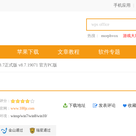
手机应用
|
热搜：
morphvox
游戏大
苹果下载
文章教程
软件专题
.7正式版 v8.7.19071 官方PC版
评分：
下载地址
发表评论
收
官网：
www.100jz.com
环境：
winxp/win7/win8/win10/
金山通过
瑞星通过