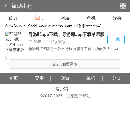
旅游出行
首页
应用
网游
单机
分类
$url=$public_r['add_www_dumcms_com_url']; $listtemp='
导游郎app下载，导游郎app下载苹果版
下载
22.5MB
12次安装
导游郎iOS版是一款出行旅游服务平台，功能强大，为您...
';
点击加载更多
首页
应用
网游
单机
分类
客户端
|
©2017-
2026 百家政下载站