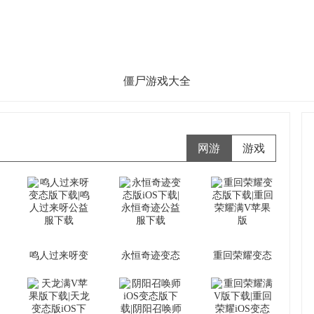
僵尸游戏大全
网游
游戏
鸣人过来呀变
永恒奇迹变态
重回荣耀变态
态版下载|鸣人
版iOS下载|永
版下载|重回荣
过来呀公益服
恒奇迹公益服
耀满V苹果版
下载
下载