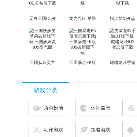
无敌三国OL变
龙之谷BT苹果
指尖梦幻变态
态版iOS下载|
版下载|龙之谷
版下载|指尖梦
无敌三国OL公
BT变态版下载
幻iOS免越狱
益服下载
下载
三国妖妖灵苹
三国暴走PK版
虎啸龙吟手游
果破解版下载|
变态版下载|三
BT版下载|虎
三国妖妖灵
国暴走PK版
啸龙吟iOS变
iOS变态版
iOS破解版下
态版下载
游戏分类
载
角色扮演
休闲益智
动作游戏
策略游戏