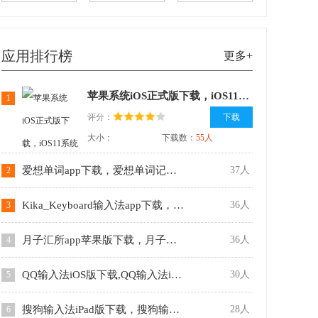
应用排行榜
更多+
苹果系统iOS正式版下载，iOS11系统正式版更新下载
1
评分：
下载
大小：
下载数：
55人
爱想单词app下载，爱想单词记忆工具官方iOS版下载
37人
2
Kika_Keyboard输入法app下载，Kika_Keyboard键盘app下载
36人
3
月子汇所app苹果版下载，月子汇所iOS版下载
36人
4
QQ输入法iOS版下载,QQ输入法iOS版 3.1下载
30人
5
搜狗输入法iPad版下载，搜狗输入法iPad版
28人
6