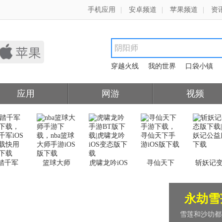
手机应用
|
安卓频道
|
苹果频道
|
资
穿越火线
我的世界
口袋小镇
应用
网游
视频
踏千军
篮球大师
虎啸龙吟iOS
寻仙天下
斩妖记
变态版
版
永劫雪
雪莲和沙叻都