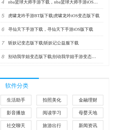
4
nba篮球大师手游下载，nba篮球大师手游iOS版下载
5
虎啸龙吟手游BT版下载|虎啸龙吟iOS变态版下载
6
寻仙天下手游下载，寻仙天下手游iOS版下载
7
斩妖记变态版下载|斩妖记公益服下载
8
别动我学姐变态版下载|别动我学姐手游变态版下载iOS版
软件分类
生活助手
拍照美化
金融理财
影音播放
阅读学习
母婴天地
社交聊天
旅游出行
新闻资讯