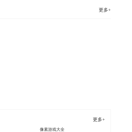
更多+
更多+