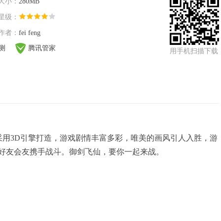
大小：
280MB
星级：
作者：
fei feng
检测
腾讯管家
用手机扫描下载
采用3D引擎打造，游戏剧情丰富多彩，唯美的画风引人入胜，游
好友会友携手战斗。御剑飞仙，要你一起来战。