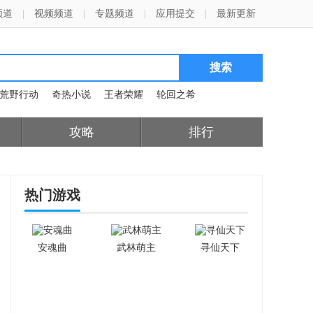
频道
|
视频频道
|
专题频道
|
应用提交
|
最新更新
荒野行动
奇热小说
王者荣耀
轮回之希
攻略
排行
热门游戏
安魂曲
武林萌主
寻仙天下