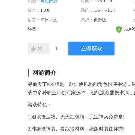
类型：
角色扮演
时间：
2025-12-10
版本：
1.0.0
系统：
iOS 7.0 以上
语言：
简体中文
授权：
免费版
标签：
360
立即获取
好玩
1
网游简介
寻仙天下iOS版是一款仙侠风格的角色扮演手游，
戏中多种职业可供玩家选择，组队激战酣畅淋漓，
游戏特色：
1.遍地捡宝箱、天天红包雨，元宝神兵免费拿!
2.冲级抢神装、提战得材料，绝版时装任你秀!