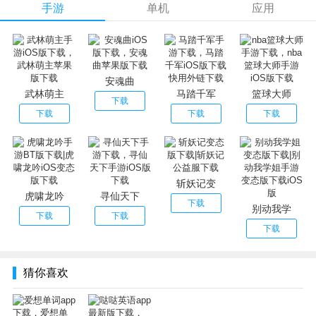
手游
单机
应用
通过故事场景联想背单词。把单词和熟悉的场景联系到一
起，放下手机也能随时温习记忆。
【个性联想】
美剧、小说、电影、游戏......各式各样的联想主题，通过你
安魂曲
熟悉的主题背单词吧。
武林萌主
马踏千军
篮球大师
下载
【发挥想象，自主添加】
下载
下载
下载
自主添加自己的联想，加深记忆，编织自己的记忆网络。
斩妖记变
虎啸龙吟
寻仙天下
下载
别动我学
下载
下载
下载
猜你喜欢