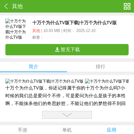
其他
十万个为什么TV版下载|十万个为什么TV版
其他
| 10.03 MB | 时间： 2025-12-10
标签：
暂无下载
简介
排行
十万个为什么TV版，你还记得属于你的十万个为什么吗?小
时候的我们总是爱问个不停，可是爱问为什么是孩子的本性
啊，不能抹杀他们的奇思妙想，不能让他们的梦想得不到回
答。所以快来下载十万个为什么TV版吧，这是专门针对现代
儿童的特点全新策划制作,内容涵括启蒙教育,百科知识,习惯
培养,开拓视野等方面.生动有趣的卡通动画,简浅易懂的语言,
手游
单机
应用