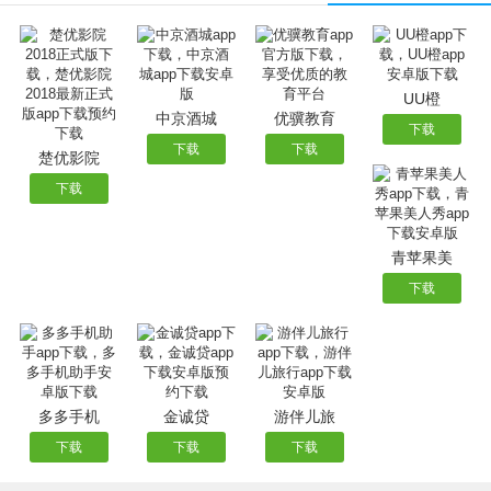
人类,宇宙,自然,科学等知识,这些都深深地吸引着小朋友们。
更新内容：
优化了存在的已知bug
优化了播放器播起播速度
UU橙
中京酒城
优骥教育
下载
下载
下载
楚优影院
下载
青苹果美
下载
多多手机
金诚贷
游伴儿旅
下载
下载
下载